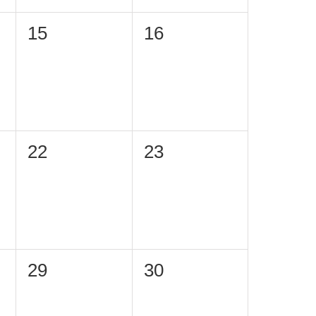
0
0
15
16
eventi,
eventi,
0
0
22
23
eventi,
eventi,
0
0
29
30
eventi,
eventi,