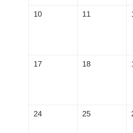
0
0
10
11
eventi,
eventi,
0
0
17
18
eventi,
eventi,
0
0
24
25
eventi,
eventi,