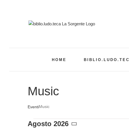
Salta
al
contenuto
HOME
BIBLIO.LUDO.TE
Music
Music
Eventi
Eventi
Agosto 2026