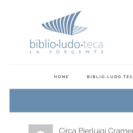
Salta
al
contenuto
HOME
BIBLIO.LUDO.TE
Circa
Pierluigi Cramer