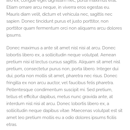
leo ex, congue eget dignissim nec, porta maximus erat.
Etiam ornare arcu neque, in viverra eros egestas eu.
Mauris diam velit, dictum et vehicula nec, sagittis nec
sapien. Donec tincidunt purus et justo porttitor, non
porttitor quam fermentum orci non aliquams arcu dolores
ipsums.
Donec maximus a ante sit amet nisl nisi at arcu. Donec
lobortis libero ex, a sollicitudin neque volutpat. Aenean
pretium nisi id lectus cursus sagittis. Aliquam sit amet nisl
pretium, consectetur purus non, porta libero. Integer dui
dui, porta non mollis sit amet, pharetra nec risus. Donec
fringilla ex non arcu auctor, vel faucibus felis pharetra.
Pellentesque condimentum suscipit mi. Sed pretium,
tellus et efficitur dapibus, metus nunc gravida ante, at
interdum nisl nisi at arcu. Donec lobortis libero ex, a
sollicitudin neque dapibus vitae. Maecenas volutpat est sit
amet leo pretium mollis eu a odio dolores ipsums ficilis
etras.